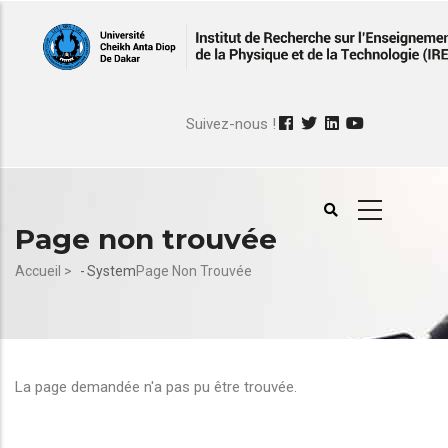
Aller
au
contenu
principal
Suivez-nous !
Page non trouvée
Fil
Accueil >
-
System
Page Non Trouvée
d'Ariane
La page demandée n'a pas pu être trouvée.