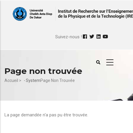
Aller
au
contenu
principal
Suivez-nous !
Page non trouvée
Fil
Accueil >
-
System
Page Non Trouvée
d'Ariane
La page demandée n'a pas pu être trouvée.